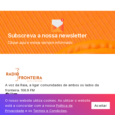
Subscreva a nossa newsletter
Clique aqui e esteja sempre informado
A voz da Raia, a ligar comunidades de ambos os lados da
fronteira. 106.9 FM
O nosso website utiliza cookies. Ao utilizar o website
está a concordar com a nossa
Política de
Aceitar
© Todos os direitos reservados.
Privacidade
e os
Termos e Condições
.