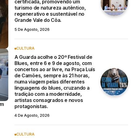
certificada, promovendo um
turismo de natureza autêntico,
regenerativo e sustentável no
Grande Vale do Côa.
5 De Agosto, 2026
CULTURA
A Guarda acolhe o 20º Festival de
Blues, entre 6 e 9 de agosto, com
concertos ao ar livre, na Praça Luís
de Camões, sempre às 21 horas,
numa viagem pelas diferentes
linguagens do blues, cruzando a
tradição com a modernidade,
artistas consagrados e novos
A ULS da Guarda reforçou os
A autarquia do
protagonistas.
cuidados de proximidade com quatro
Sabugal defende
4 De Agosto, 2026
novas Unidades Móveis de Saúde
integrado no terr
financiadas pelo PRR.
com os instrume
territorial munic
7 de Agosto, 2026
possibilidade de
CULTURA