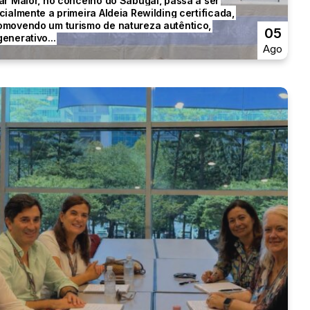
lar Maior, no concelho do Sabugal, passa a ser
icialmente a primeira Aldeia Rewilding certificada,
omovendo um turismo de natureza autêntico,
05
generativo...
Ago