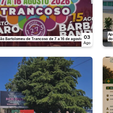
Ap
03
São Bartolomeu de Trancoso de 7 a 16 de agosto.
do
Ago