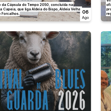
Vi
o da Cápsula do Tempo 2050, concluída na
of
 Capeia, que liga Aldeia do Bispo, Aldeia Velha,
pr
06
 Forcalhos.
re
Ago