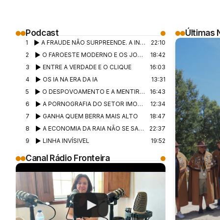
Podcast
Últimas 
1
A FRAUDE NÃO SURPREENDE. A INGENUIDADE SIM
22:10
2
O FAROESTE MODERNO E OS JOHN WESLEY HARDIN DA VIDA
18:42
3
ENTRE A VERDADE E O CLIQUE
16:03
4
OS IA NA ERA DA IA
13:31
5
O DESPOVOAMENTO E A MENTIRA CONFORTÁVEL DO INTERIOR
16:43
6
A PORNOGRAFIA DO SETOR IMOBILIÁRIO.
12:34
7
GANHA QUEM BERRA MAIS ALTO
18:47
8
A ECONOMIA DA RAIA NÃO SE SALVA COM RESIGNAÇÃO
22:37
9
LINHA INVÍSIVEL
19:52
Canal Rádio Fronteira