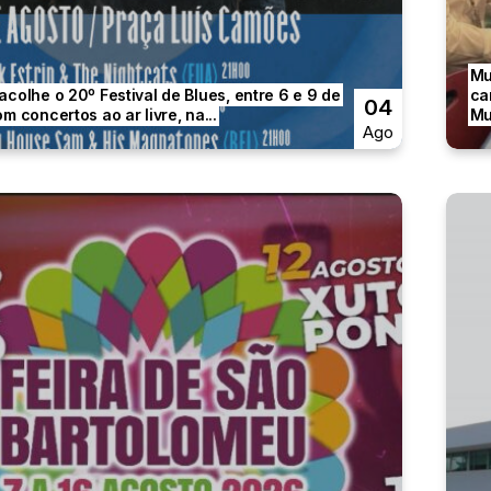
Mu
acolhe o 20º Festival de Blues, entre 6 e 9 de
ca
04
m concertos ao ar livre, na...
Mu
Ago