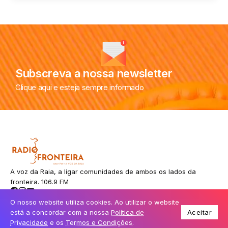
Subscreva a nossa newsletter
Clique aqui e esteja sempre informado
A voz da Raia, a ligar comunidades de ambos os lados da
fronteira. 106.9 FM
O nosso website utiliza cookies. Ao utilizar o website
está a concordar com a nossa
Política de
Aceitar
© Todos os direitos reservados.
Privacidade
e os
Termos e Condições
.