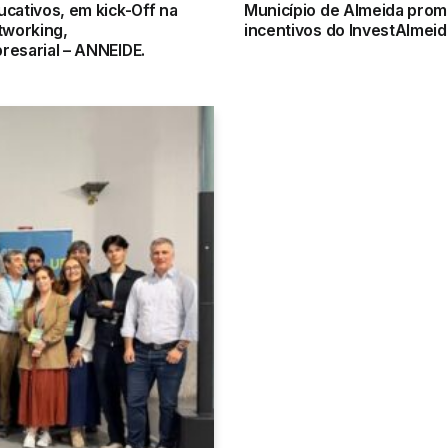
ativos, em kick-Off na
Município de Almeida promo
tworking,
incentivos do InvestAlmeida
esarial – ANNEIDE.