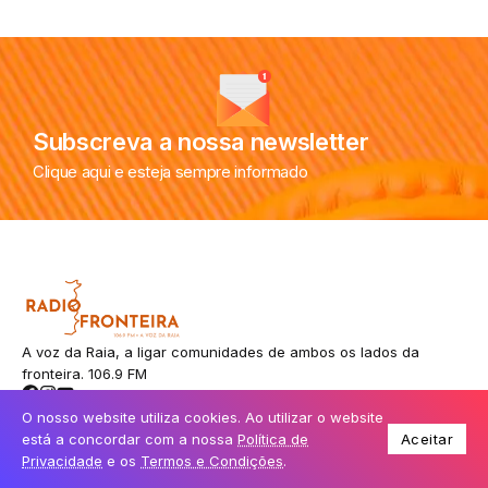
Subscreva a nossa newsletter
Clique aqui e esteja sempre informado
A voz da Raia, a ligar comunidades de ambos os lados da
fronteira. 106.9 FM
O nosso website utiliza cookies. Ao utilizar o website
está a concordar com a nossa
Política de
Aceitar
© Todos os direitos reservados.
Privacidade
e os
Termos e Condições
.