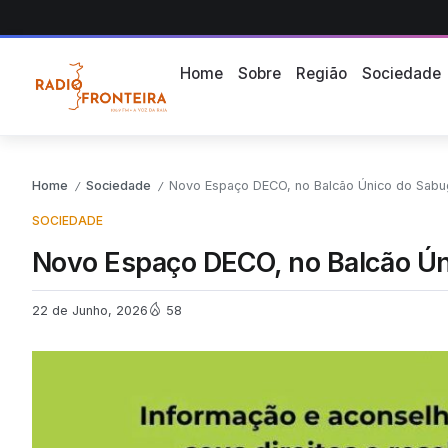
Home
Sobre
Região
Sociedade
Home
Sociedade
Novo Espaço DECO, no Balcão Único do Sabug
/
/
SOCIEDADE
Novo Espaço DECO, no Balcão Ún
22 de Junho, 2026
58