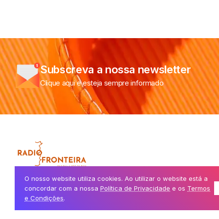
Subscreva a nossa newsletter
Clique aqui e esteja sempre informado
A voz da Raia, a ligar comunidades de ambos os lados da fronteir
O nosso website utiliza cookies. Ao utilizar o website está a
concordar com a nossa
Política de Privacidade
e os
Termos
e Condições
.