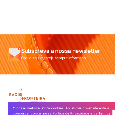
Subscreva a nossa newsletter
Clique aqui e esteja sempre informado
A voz da Raia, a ligar comunidades de ambos os lados da fronteir
O nosso website utiliza cookies. Ao utilizar o website está a
concordar com a nossa
Política de Privacidade
e os
Termos