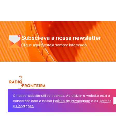
Subscreva a nossa newsletter
Clique aqui e esteja sempre informado
A voz da Raia, a ligar comunidades de ambos os lados da fronteir
O nosso website utiliza cookies. Ao utilizar o website está a
concordar com a nossa
Política de Privacidade
e os
Termos
e Condições
.