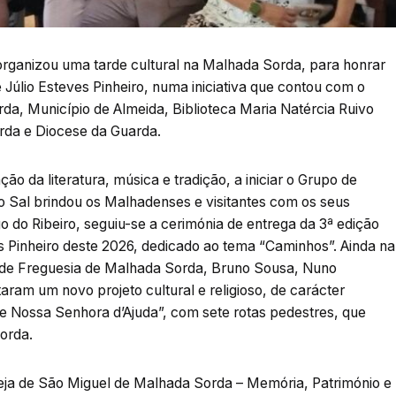
organizou uma tarde cultural na Malhada Sorda, para honrar
 Júlio Esteves Pinheiro, numa iniciativa que contou com o
da, Município de Almeida, Biblioteca Maria Natércia Ruivo
rda e Diocese da Guarda.
o da literatura, música e tradição, a iniciar o Grupo de
o Sal brindou os Malhadenses e visitantes com os seus
o do Ribeiro, seguiu-se a cerimónia de entrega da 3ª edição
es Pinheiro deste 2026, dedicado ao tema “Caminhos”. Ainda na
ta de Freguesia de Malhada Sorda, Bruno Sousa, Nuno
ram um novo projeto cultural e religioso, de carácter
de Nossa Senhora d’Ajuda”, com sete rotas pedestres, que
orda.
Igreja de São Miguel de Malhada Sorda – Memória, Património e