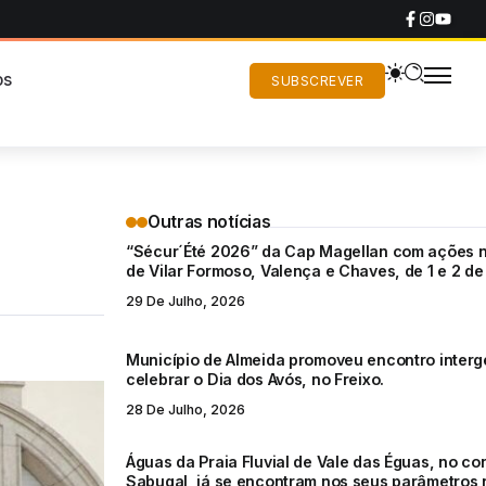
os
SUBSCREVER
Outras notícias
“Sécur´Été 2026” da Cap Magellan com ações n
de Vilar Formoso, Valença e Chaves, de 1 e 2 de
29 De Julho, 2026
Município de Almeida promoveu encontro interg
celebrar o Dia dos Avós, no Freixo.
28 De Julho, 2026
Águas da Praia Fluvial de Vale das Éguas, no co
Sabugal, já se encontram nos seus parâmetros 