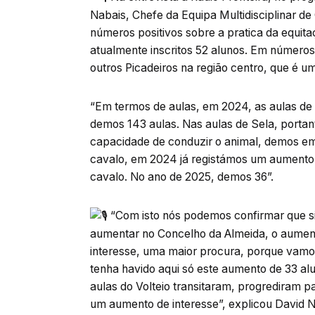
Nabais, Chefe da Equipa Multidisciplinar 
números positivos sobre a pratica da equit
atualmente inscritos 52 alunos. Em número
outros Picadeiros na região centro, que é u
“Em termos de aulas, em 2024, as aulas de I
demos 143 aulas. Nas aulas de Sela, portan
capacidade de conduzir o animal, demos em
cavalo, em 2024 já registámos um aumento 
cavalo. No ano de 2025, demos 36”.
“Com isto nós podemos confirmar que sim
aumentar no Concelho da Almeida, o aument
interesse, uma maior procura, porque vamos
tenha havido aqui só este aumento de 33 a
aulas do Volteio transitaram, progrediram p
um aumento de interesse”, explicou David N