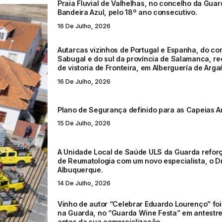
Praia Fluvial de Valhelhas, no concelho da Gua
Bandeira Azul, pelo 18º ano consecutivo.
16 De Julho, 2026
Autarcas vizinhos de Portugal e Espanha, do co
Sabugal e do sul da província de Salamanca, r
de vistoria de Fronteira, em Alberguería de Arga
16 De Julho, 2026
Plano de Segurança definido para as Capeias A
15 De Julho, 2026
A Unidade Local de Saúde ULS da Guarda refor
de Reumatologia com um novo especialista, o D
Albuquerque.
14 De Julho, 2026
Vinho de autor “Celebrar Eduardo Lourenço” fo
na Guarda, no “Guarda Wine Festa” em antestre
antes da sua comercialização.