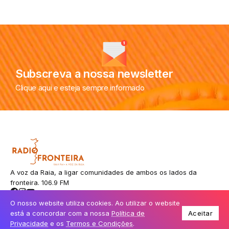
Subscreva a nossa newsletter
Clique aqui e esteja sempre informado
A voz da Raia, a ligar comunidades de ambos os lados da
fronteira. 106.9 FM
O nosso website utiliza cookies. Ao utilizar o website
está a concordar com a nossa
Política de
Aceitar
© Todos os direitos reservados.
Privacidade
e os
Termos e Condições
.